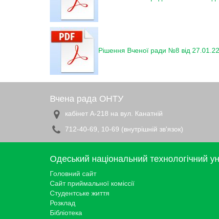
Рішення Вченої ради №8 від 27.01.22
Вчена рада ОНТУ
кабінет А-218 на вул. Канатній
712-40-69, 10-69 (внутрішній зв'язок)
Одеський національний технологічний ун
Головний сайт
Сайт приймальної коміссії
Студентське життя
Розклад
Бібліотека